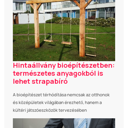
Hintaállvány bioépítészetben:
természetes anyagokból is
lehet strapabíró
A bioépítészet térhódítása nemcsak az otthonok
és középületek világában érezhető, hanem a
kültéri játszóeszközök tervezésében