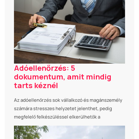
Adóellenőrzés: 5
dokumentum, amit mindig
tarts kéznél
Az adóellenőrzés sok vállalkozó és magánszemély
számára stresszes helyzetet jelenthet, pedig
megfelelő felkészüléssel elkerülhetők a