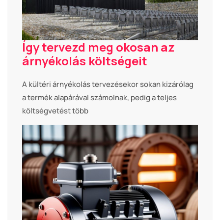
Így tervezd meg okosan az
árnyékolás költségeit
A kültéri árnyékolás tervezésekor sokan kizárólag
a termék alapárával számolnak, pedig a teljes
költségvetést több