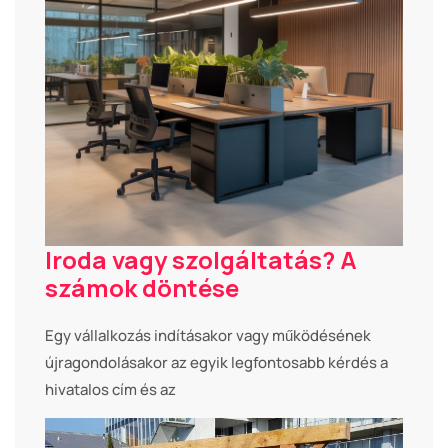
Iroda vagy szolgáltatás? A
számok döntése
Egy vállalkozás indításakor vagy működésének
újragondolásakor az egyik legfontosabb kérdés a
hivatalos cím és az