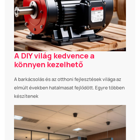
A DIY világ kedvence a
könnyen kezelhető
A barkácsolás és az otthoni fejlesztések világa az
elmúlt években hatalmasat fejlődött. Egyre többen
készítenek