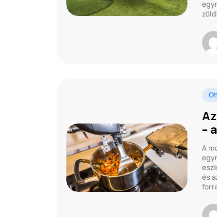
egyr
zöld
Ot
Az
– 
A mo
egyr
eszk
és a
forr