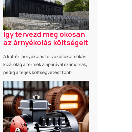
Így tervezd meg okosan
az árnyékolás költségeit
A kültéri árnyékolás tervezésekor sokan
kizárólag a termék alapárával számolnak,
pedig a teljes költségvetést több