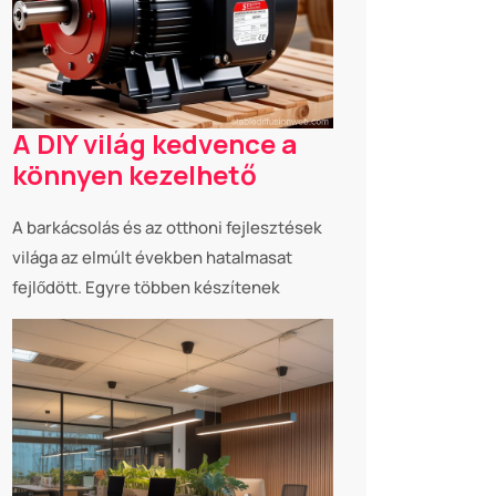
A DIY világ kedvence a
könnyen kezelhető
A barkácsolás és az otthoni fejlesztések
világa az elmúlt években hatalmasat
fejlődött. Egyre többen készítenek