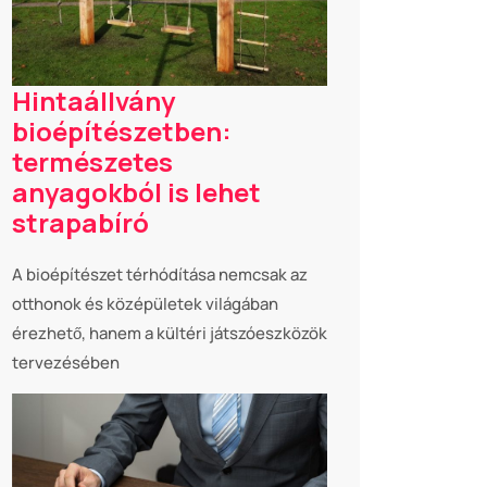
Hintaállvány
bioépítészetben:
természetes
anyagokból is lehet
strapabíró
A bioépítészet térhódítása nemcsak az
otthonok és középületek világában
érezhető, hanem a kültéri játszóeszközök
tervezésében