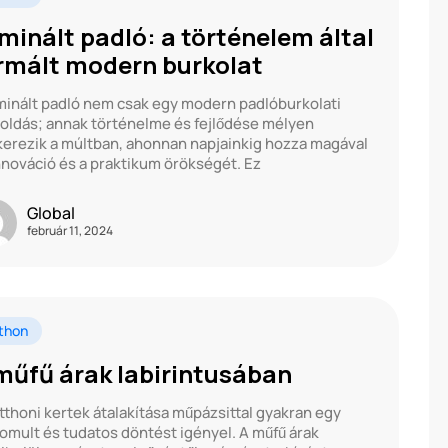
minált padló: a történelem által
rmált modern burkolat
minált padló nem csak egy modern padlóburkolati
ldás; annak történelme és fejlődése mélyen
erezik a múltban, ahonnan napjainkig hozza magával
nnováció és a praktikum örökségét. Ez
Global
február 11, 2024
thon
műfű árak labirintusában
tthoni kertek átalakítása műpázsittal gyakran egy
nomult és tudatos döntést igényel. A műfű árak