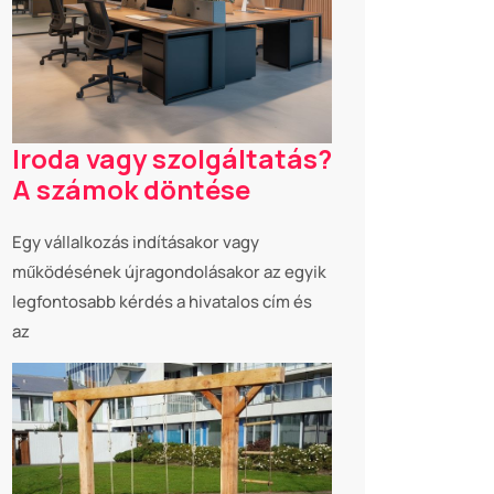
Iroda vagy szolgáltatás?
A számok döntése
Egy vállalkozás indításakor vagy
működésének újragondolásakor az egyik
legfontosabb kérdés a hivatalos cím és
az