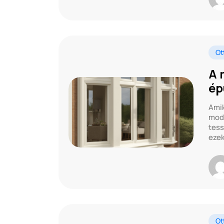
Ot
A 
ép
Amik
mode
tess
ezek
Ot