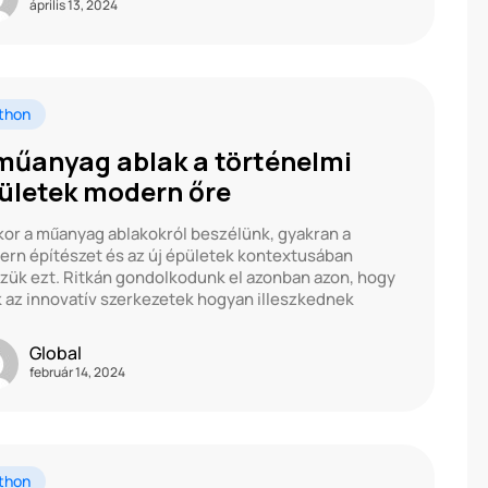
április 13, 2024
thon
műanyag ablak a történelmi
ületek modern őre
or a műanyag ablakokról beszélünk, gyakran a
rn építészet és az új épületek kontextusában
zük ezt. Ritkán gondolkodunk el azonban azon, hogy
 az innovatív szerkezetek hogyan illeszkednek
Global
február 14, 2024
thon