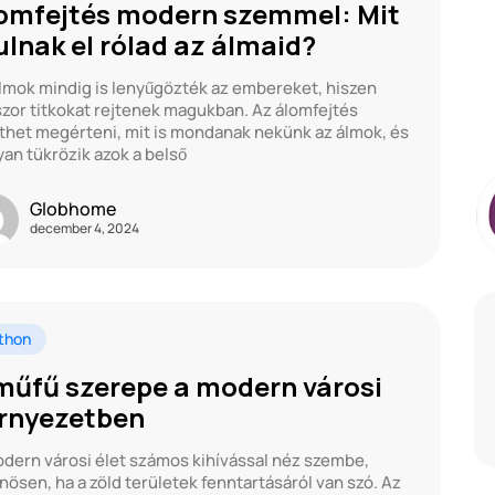
omfejtés modern szemmel: Mit
ulnak el rólad az álmaid?
lmok mindig is lenyűgözték az embereket, hiszen
zor titkokat rejtenek magukban. Az álomfejtés
thet megérteni, mit is mondanak nekünk az álmok, és
an tükrözik azok a belső
Globhome
december 4, 2024
thon
műfű szerepe a modern városi
rnyezetben
dern városi élet számos kihívással néz szembe,
nösen, ha a zöld területek fenntartásáról van szó. Az