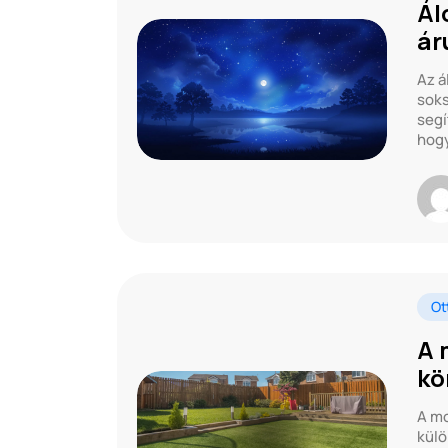
Ál
ár
Az á
soks
segí
hogy
Ot
A 
kö
A mo
külö