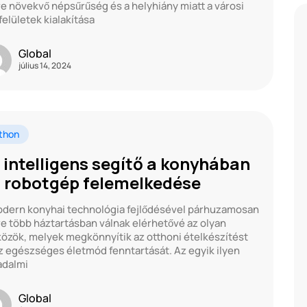
e növekvő népsűrűség és a helyhiány miatt a városi
felületek kialakítása
Global
július 14, 2024
thon
 intelligens segítő a konyhában
a robotgép felemelkedése
dern konyhai technológia fejlődésével párhuzamosan
e több háztartásban válnak elérhetővé az olyan
özök, melyek megkönnyítik az otthoni ételkészítést
z egészséges életmód fenntartását. Az egyik ilyen
adalmi
Global