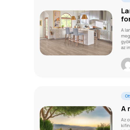
La
fo
A la
mego
gyök
az i
Ot
A 
Az o
kifi