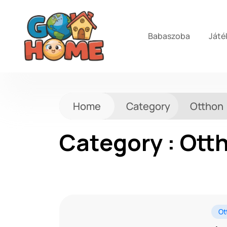
Babaszoba
Játé
Home
Category
Otthon
Category : Ott
Ot