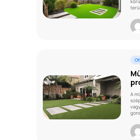
körü
terü
Ot
Mű
pr
A mű
szép
vagy
gond