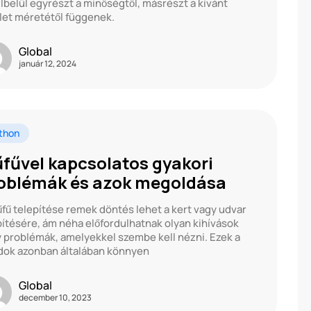
lbelül egyrészt a minőségtől, másrészt a kívánt
let méretétől függenek.
Global
január 12, 2024
thon
fűvel kapcsolatos gyakori
oblémák és azok megoldása
fű telepítése remek döntés lehet a kert vagy udvar
ítésére, ám néha előfordulhatnak olyan kihívások
 problémák, amelyekkel szembe kell nézni. Ezek a
ok azonban általában könnyen
Global
december 10, 2023