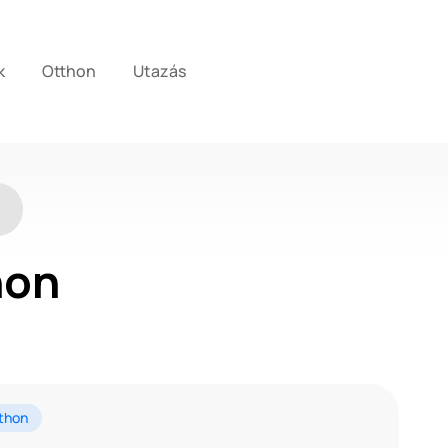
k
Otthon
Utazás
hon
thon