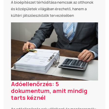
A bioépítészet térhódítása nemcsak az otthonok
és középületek világában érezhető, hanem a
kültéri játszóeszközök tervezésében
Adóellenőrzés: 5
dokumentum, amit mindig
tarts kéznél