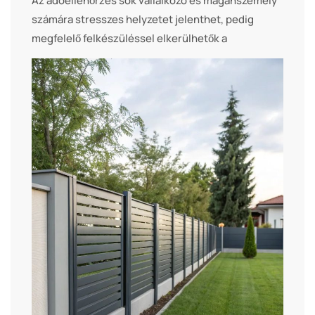
Az adóellenőrzés sok vállalkozó és magánszemély
számára stresszes helyzetet jelenthet, pedig
megfelelő felkészüléssel elkerülhetők a