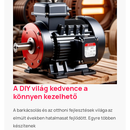
A DIY világ kedvence a
könnyen kezelhető
A barkácsolás és az otthoni fejlesztések világa az
elmúlt években hatalmasat fejlődött. Egyre többen
készítenek