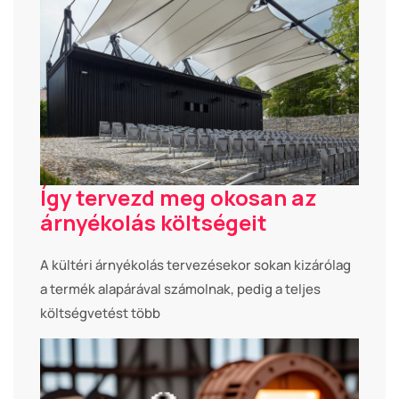
Így tervezd meg okosan az
árnyékolás költségeit
A kültéri árnyékolás tervezésekor sokan kizárólag
a termék alapárával számolnak, pedig a teljes
költségvetést több