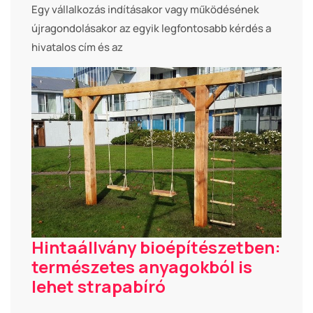
Egy vállalkozás indításakor vagy működésének
újragondolásakor az egyik legfontosabb kérdés a
hivatalos cím és az
Hintaállvány bioépítészetben:
természetes anyagokból is
lehet strapabíró