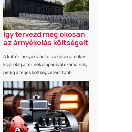
Így tervezd meg okosan
az árnyékolás költségeit
A kültéri árnyékolás tervezésekor sokan
kizárólag a termék alapárával számolnak,
pedig a teljes költségvetést több