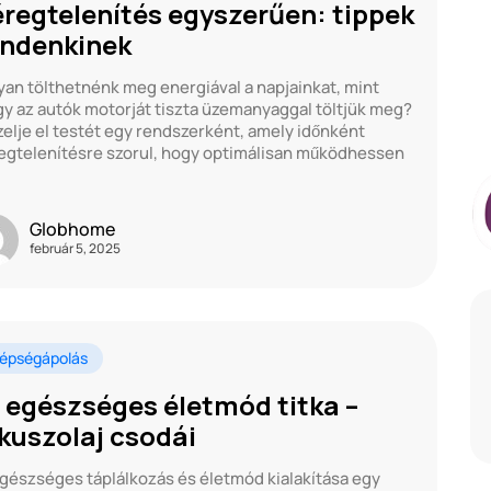
regtelenítés egyszerűen: tippek
ndenkinek
an tölthetnénk meg energiával a napjainkat, mint
y az autók motorját tiszta üzemanyaggal töltjük meg?
elje el testét egy rendszerként, amely időnként
gtelenítésre szorul, hogy optimálisan működhessen
Globhome
február 5, 2025
épségápolás
 egészséges életmód titka –
kuszolaj csodái
gészséges táplálkozás és életmód kialakítása egy