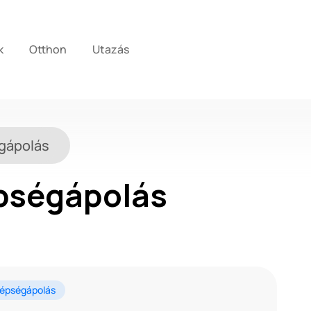
k
Otthon
Utazás
gápolás
épségápolás
épségápolás