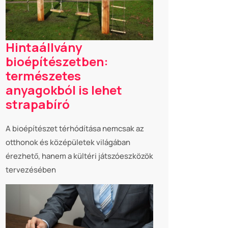
Hintaállvány
bioépítészetben:
természetes
anyagokból is lehet
strapabíró
A bioépítészet térhódítása nemcsak az
otthonok és középületek világában
érezhető, hanem a kültéri játszóeszközök
tervezésében