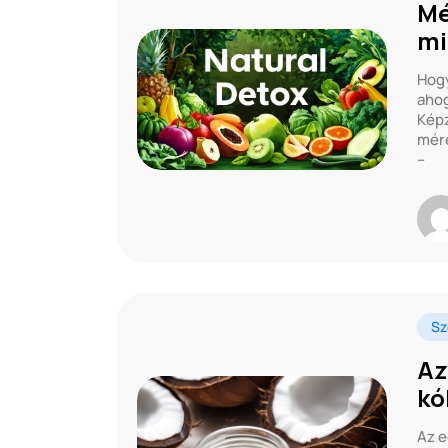
Mé
mi
Hogy
ahog
Képz
mére
–
Sz
Az
kó
Az e