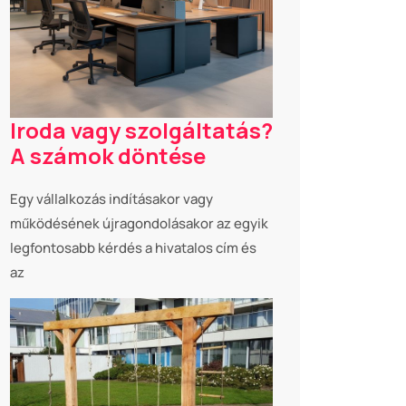
Iroda vagy szolgáltatás?
A számok döntése
Egy vállalkozás indításakor vagy
működésének újragondolásakor az egyik
legfontosabb kérdés a hivatalos cím és
az