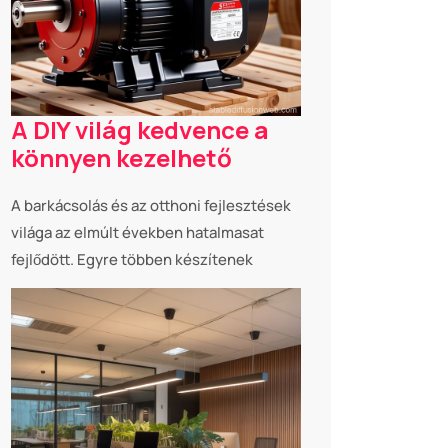
A DIY világ kedvence a
könnyen kezelhető
A barkácsolás és az otthoni fejlesztések
világa az elmúlt években hatalmasat
fejlődött. Egyre többen készítenek