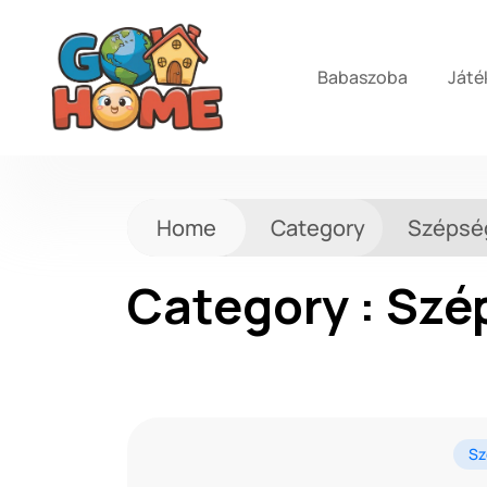
Babaszoba
Játé
Home
Category
Szépsé
Category : Sz
Sz