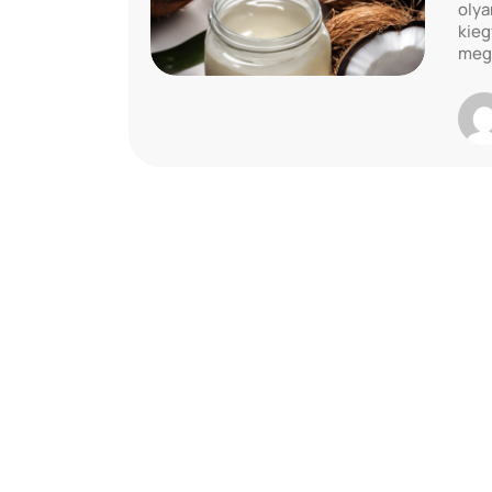
olya
kieg
megf