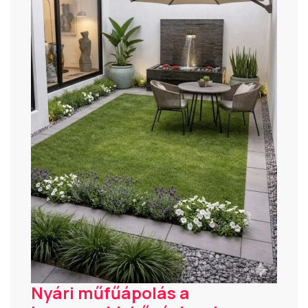
Nyári műfűápolás a