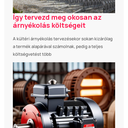
Így tervezd meg okosan az
árnyékolás költségeit
A kültéri árnyékolás tervezésekor sokan kizárólag
a termék alapárával számolnak, pedig a teljes
költségvetést több