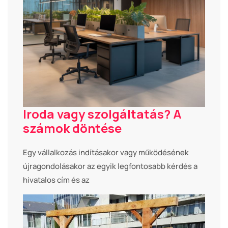
Iroda vagy szolgáltatás? A
számok döntése
Egy vállalkozás indításakor vagy működésének
újragondolásakor az egyik legfontosabb kérdés a
hivatalos cím és az