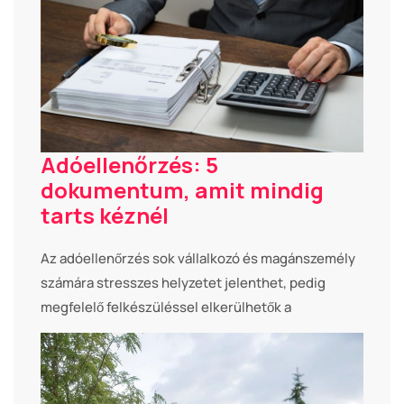
Adóellenőrzés: 5
dokumentum, amit mindig
tarts kéznél
Az adóellenőrzés sok vállalkozó és magánszemély
számára stresszes helyzetet jelenthet, pedig
megfelelő felkészüléssel elkerülhetők a