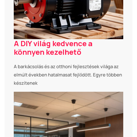
A DIY világ kedvence a
könnyen kezelhető
A barkácsolás és az otthoni fejlesztések világa az
elmúlt években hatalmasat fejlődött. Egyre többen
készítenek