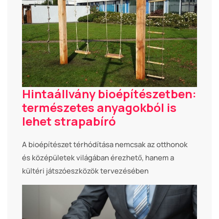
Hintaállvány bioépítészetben:
természetes anyagokból is
lehet strapabíró
A bioépítészet térhódítása nemcsak az otthonok
és középületek világában érezhető, hanem a
kültéri játszóeszközök tervezésében