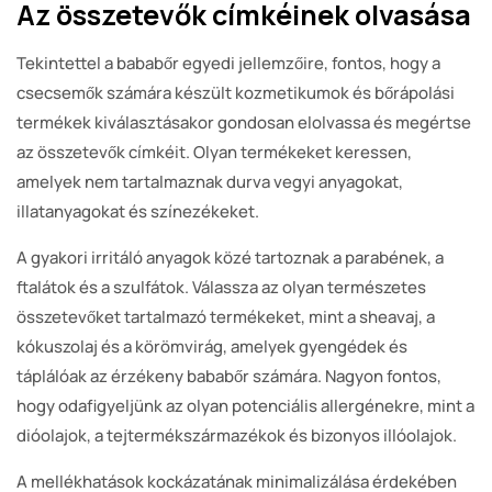
Az összetevők címkéinek olvasása
Tekintettel a bababőr egyedi jellemzőire, fontos, hogy a
csecsemők számára készült kozmetikumok és bőrápolási
termékek kiválasztásakor gondosan elolvassa és megértse
az összetevők címkéit. Olyan termékeket keressen,
amelyek nem tartalmaznak durva vegyi anyagokat,
illatanyagokat és színezékeket.
A gyakori irritáló anyagok közé tartoznak a parabének, a
ftalátok és a szulfátok. Válassza az olyan természetes
összetevőket tartalmazó termékeket, mint a sheavaj, a
kókuszolaj és a körömvirág, amelyek gyengédek és
táplálóak az érzékeny bababőr számára. Nagyon fontos,
hogy odafigyeljünk az olyan potenciális allergénekre, mint a
dióolajok, a tejtermékszármazékok és bizonyos illóolajok.
A mellékhatások kockázatának minimalizálása érdekében