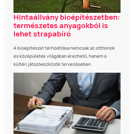
Hintaállvány bioépítészetben:
természetes anyagokból is
lehet strapabíró
A bioépítészet térhódítása nemcsak az otthonok
és középületek világában érezhető, hanem a
kültéri játszóeszközök tervezésében