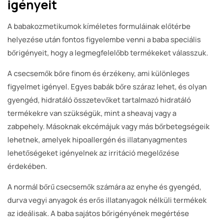
igényeit
A babakozmetikumok kíméletes formuláinak előtérbe
helyezése után fontos figyelembe venni a baba speciális
bőrigényeit, hogy a legmegfelelőbb termékeket válasszuk.
A csecsemők bőre finom és érzékeny, ami különleges
figyelmet igényel. Egyes babák bőre száraz lehet, és olyan
gyengéd, hidratáló összetevőket tartalmazó hidratáló
termékekre van szükségük, mint a sheavaj vagy a
zabpehely. Másoknak ekcémájuk vagy más bőrbetegségeik
lehetnek, amelyek hipoallergén és illatanyagmentes
lehetőségeket igényelnek az irritáció megelőzése
érdekében.
A normál bőrű csecsemők számára az enyhe és gyengéd,
durva vegyi anyagok és erős illatanyagok nélküli termékek
az ideálisak. A baba sajátos bőrigényének megértése