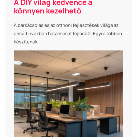
A DIY világ kedvence a
könnyen kezelhető
A barkácsolás és az otthoni fejlesztések világa az
elmúlt években hatalmasat fejlődött. Egyre többen
készítenek