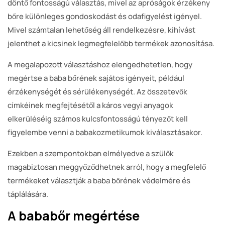
döntő fontosságú választás, mivel az apróságok érzékeny
bőre különleges gondoskodást és odafigyelést igényel.
Mivel számtalan lehetőség áll rendelkezésre, kihívást
jelenthet a kicsinek legmegfelelőbb termékek azonosítása.
A megalapozott választáshoz elengedhetetlen, hogy
megértse a baba bőrének sajátos igényeit, például
érzékenységét és sérülékenységét. Az összetevők
címkéinek megfejtésétől a káros vegyi anyagok
elkerüléséig számos kulcsfontosságú tényezőt kell
figyelembe venni a babakozmetikumok kiválasztásakor.
Ezekben a szempontokban elmélyedve a szülők
magabiztosan meggyőződhetnek arról, hogy a megfelelő
termékeket választják a baba bőrének védelmére és
táplálására.
A bababőr megértése