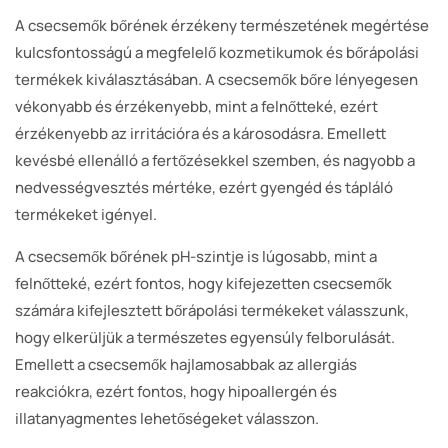
A csecsemők bőrének érzékeny természetének megértése
kulcsfontosságú a megfelelő kozmetikumok és bőrápolási
termékek kiválasztásában. A csecsemők bőre lényegesen
vékonyabb és érzékenyebb, mint a felnőtteké, ezért
érzékenyebb az irritációra és a károsodásra. Emellett
kevésbé ellenálló a fertőzésekkel szemben, és nagyobb a
nedvességvesztés mértéke, ezért gyengéd és tápláló
termékeket igényel.
A csecsemők bőrének pH-szintje is lúgosabb, mint a
felnőtteké, ezért fontos, hogy kifejezetten csecsemők
számára kifejlesztett bőrápolási termékeket válasszunk,
hogy elkerüljük a természetes egyensúly felborulását.
Emellett a csecsemők hajlamosabbak az allergiás
reakciókra, ezért fontos, hogy hipoallergén és
illatanyagmentes lehetőségeket válasszon.