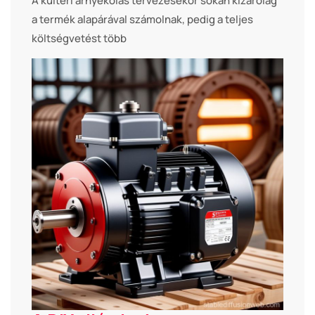
A kültéri árnyékolás tervezésekor sokan kizárólag
a termék alapárával számolnak, pedig a teljes
költségvetést több