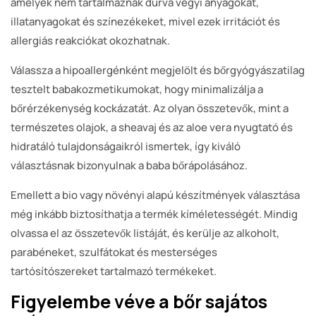
amelyek nem tartalmaznak durva vegyi anyagokat,
illatanyagokat és színezékeket, mivel ezek irritációt és
allergiás reakciókat okozhatnak.
Válassza a hipoallergénként megjelölt és bőrgyógyászatilag
tesztelt babakozmetikumokat, hogy minimalizálja a
bőrérzékenység kockázatát. Az olyan összetevők, mint a
természetes olajok, a sheavaj és az aloe vera nyugtató és
hidratáló tulajdonságaikról ismertek, így kiváló
választásnak bizonyulnak a baba bőrápolásához.
Emellett a bio vagy növényi alapú készítmények választása
még inkább biztosíthatja a termék kíméletességét. Mindig
olvassa el az összetevők listáját, és kerülje az alkoholt,
parabéneket, szulfátokat és mesterséges
tartósítószereket tartalmazó termékeket.
Figyelembe véve a bőr sajátos