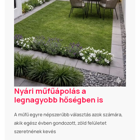
Nyári műfűápolás a
legnagyobb hőségben is
A műfű egyre népszerűbb választás azok számára,
akik egész évben gondozott, zöld felületet
szeretnének kevés