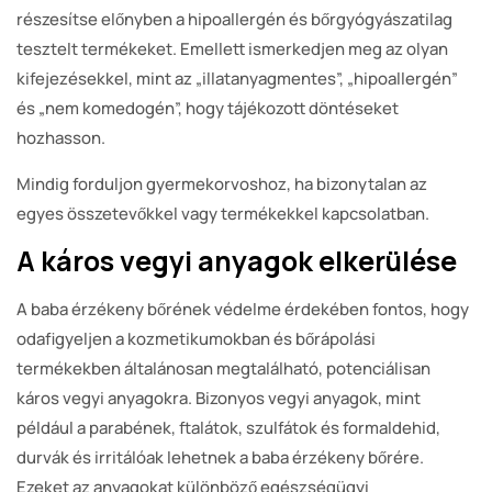
részesítse előnyben a hipoallergén és bőrgyógyászatilag
tesztelt termékeket. Emellett ismerkedjen meg az olyan
kifejezésekkel, mint az „illatanyagmentes”, „hipoallergén”
és „nem komedogén”, hogy tájékozott döntéseket
hozhasson.
Mindig forduljon gyermekorvoshoz, ha bizonytalan az
egyes összetevőkkel vagy termékekkel kapcsolatban.
A káros vegyi anyagok elkerülése
A baba érzékeny bőrének védelme érdekében fontos, hogy
odafigyeljen a kozmetikumokban és bőrápolási
termékekben általánosan megtalálható, potenciálisan
káros vegyi anyagokra. Bizonyos vegyi anyagok, mint
például a parabének, ftalátok, szulfátok és formaldehid,
durvák és irritálóak lehetnek a baba érzékeny bőrére.
Ezeket az anyagokat különböző egészségügyi