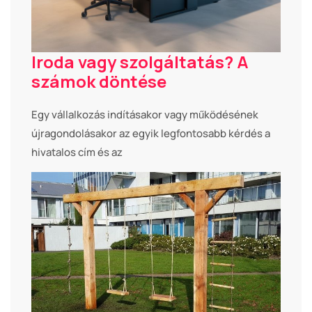
Iroda vagy szolgáltatás? A
számok döntése
Egy vállalkozás indításakor vagy működésének
újragondolásakor az egyik legfontosabb kérdés a
hivatalos cím és az