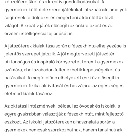
képzelőerejüket és a kreatív gondolkodásukat. A
gyermekek különféle szerepjátékokat játszhatnak, amelyek
segítenek feldolgozni és megérteni a körülöttük lévő
világot. A kreatív játék elősegíti az önkifejezést és az
érzelmi intelligencia fejlődését is.
A játszóterek kialakítása során a fészekhinta elhelyezése is
jelentős szerepet játszik. A jól megtervezett játszótér
biztonságos és inspiráló környezetet teremt a gyermekek
számára, ahol szabadon felfedezhetik képességeiket és
határaikat. A megfelelően elhelyezett eszköz elősegíti a
gyermekek fizikai aktivitását és hozzájárul az egészséges
életmód kialakításához.
Az oktatási intézmények, például az óvodák és iskolák is
egyre gyakrabban választják a fészekhintát, mint fejlesztő
eszközt. Az iskolai játszótereken a használata során a
gyermekek nemcsak szórakozhatnak, hanem tanulhatnak