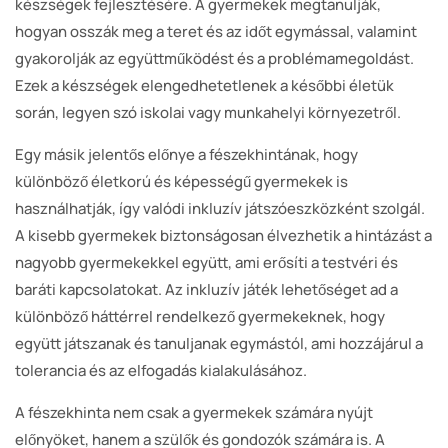
készségek fejlesztésére. A gyermekek megtanulják,
hogyan osszák meg a teret és az időt egymással, valamint
gyakorolják az együttműködést és a problémamegoldást.
Ezek a készségek elengedhetetlenek a későbbi életük
során, legyen szó iskolai vagy munkahelyi környezetről.
Egy másik jelentős előnye a fészekhintának, hogy
különböző életkorú és képességű gyermekek is
használhatják, így valódi inkluzív játszóeszközként szolgál.
A kisebb gyermekek biztonságosan élvezhetik a hintázást a
nagyobb gyermekekkel együtt, ami erősíti a testvéri és
baráti kapcsolatokat. Az inkluzív játék lehetőséget ad a
különböző háttérrel rendelkező gyermekeknek, hogy
együtt játszanak és tanuljanak egymástól, ami hozzájárul a
tolerancia és az elfogadás kialakulásához.
A fészekhinta nem csak a gyermekek számára nyújt
előnyöket, hanem a szülők és gondozók számára is. A