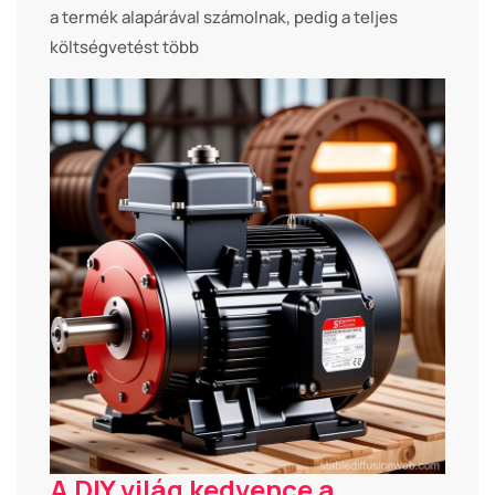
a termék alapárával számolnak, pedig a teljes
költségvetést több
A DIY világ kedvence a