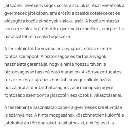
játszótéri tevékenységek során a szülők is részt vehetnek a
gyermekek játékában, ami erősíti a családi kötelékeket és
elősegíti a közös élmények kialakulását. A közös hintázás
során a szülők is átélhetik a gyermeki örömöket, ami pozitív
hatással lehet a család egészére.
A fészekhinták tervezése és anyaghasználata szintén
fontos szempont. A biztonságos és tartós anyagok
használata garantálja, hogy a hinta hosszú távon is
biztonságosan használható maradjon. A környezettudatos
tervezés és az újrahasznosított anyagok alkalmazása
hozzájárul a fenntarthatósághoz, ami manapság egyre
fontosabb szempont a játszótéri eszközök kiválasztásánál.
A fészekhinta használata közben a gyermekek kreativitása
is szárnyalhat. A hinta mozgásának köszönhetően különféle
játékokat és történeteket találhatnak ki, ami fejleszti a