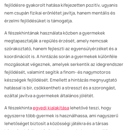
fejlődésre gyakorolt hatása kifejezetten pozitív, ugyanis
nem csupán fizikai erőnlétet javítja, hanem mentális és
érzelmi fejlődésüket is támogatja.
A fészekhintának használata közben a gyermekek
megtapasztalják a repülés érzését, amely nemcsak
szórakoztató, hanem fejleszti az egyensúlyérzéket és a
koordinációt is. A hintázás során a gyermekek különféle
mozgásokat végeznek, amelyek serkentik az idegrendszer
fejlődését, valamint segítik a finom- és nagymotoros
készségek fejlődését. Emellett a hintázás megnyugtató
hatással is bír, csökkentheti a stresszt és a szorongást,
ezáltal javítva a gyermekek általános jólétét.
A fészekhinta
egyedi kialakítása
lehetővé teszi, hogy
egyszerre több gyermek is használhassa, ami nagyszerű
lehetőséget biztosít a közösségi játékra és a társas