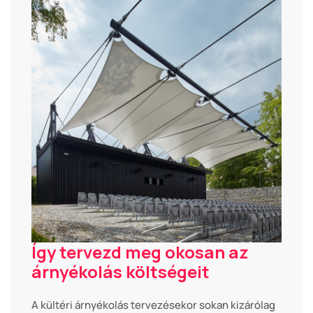
Így tervezd meg okosan az
árnyékolás költségeit
A kültéri árnyékolás tervezésekor sokan kizárólag