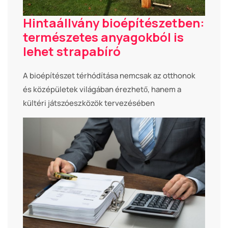
Hintaállvány bioépítészetben:
természetes anyagokból is
lehet strapabíró
A bioépítészet térhódítása nemcsak az otthonok
és középületek világában érezhető, hanem a
kültéri játszóeszközök tervezésében