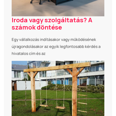
Iroda vagy szolgáltatás? A
számok döntése
Egy vállalkozás indításakor vagy működésének
újragondolásakor az egyik legfontosabb kérdés a
hivatalos cím és az