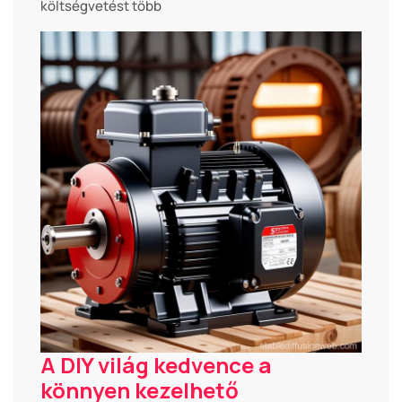
költségvetést több
A DIY világ kedvence a
könnyen kezelhető