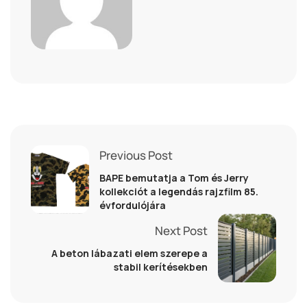
Previous Post
BAPE bemutatja a Tom és Jerry
kollekciót a legendás rajzfilm 85.
évfordulójára
Next Post
A beton lábazati elem szerepe a
stabil kerítésekben