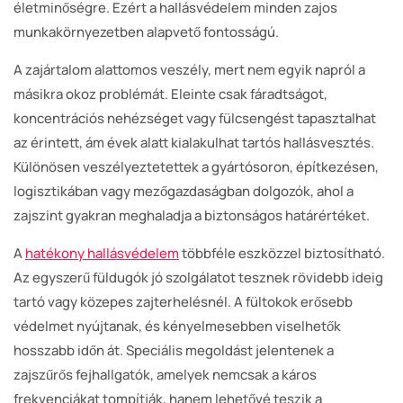
életminőségre. Ezért a hallásvédelem minden zajos
munkakörnyezetben alapvető fontosságú.
A zajártalom alattomos veszély, mert nem egyik napról a
másikra okoz problémát. Eleinte csak fáradtságot,
koncentrációs nehézséget vagy fülcsengést tapasztalhat
az érintett, ám évek alatt kialakulhat tartós hallásvesztés.
Különösen veszélyeztetettek a gyártósoron, építkezésen,
logisztikában vagy mezőgazdaságban dolgozók, ahol a
zajszint gyakran meghaladja a biztonságos határértéket.
A
hatékony hallásvédelem
többféle eszközzel biztosítható.
Az egyszerű füldugók jó szolgálatot tesznek rövidebb ideig
tartó vagy közepes zajterhelésnél. A fültokok erősebb
védelmet nyújtanak, és kényelmesebben viselhetők
hosszabb időn át. Speciális megoldást jelentenek a
zajszűrős fejhallgatók, amelyek nemcsak a káros
frekvenciákat tompítják, hanem lehetővé teszik a