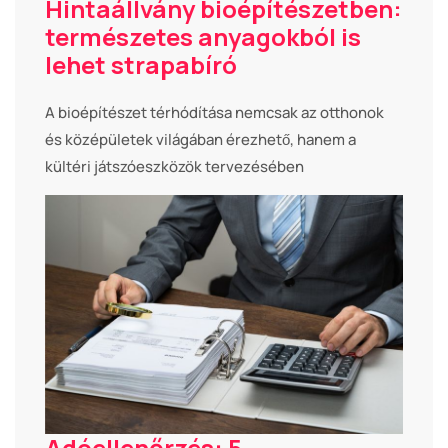
Hintaállvány bioépítészetben:
természetes anyagokból is
lehet strapabíró
A bioépítészet térhódítása nemcsak az otthonok
és középületek világában érezhető, hanem a
kültéri játszóeszközök tervezésében
Adóellenőrzés: 5