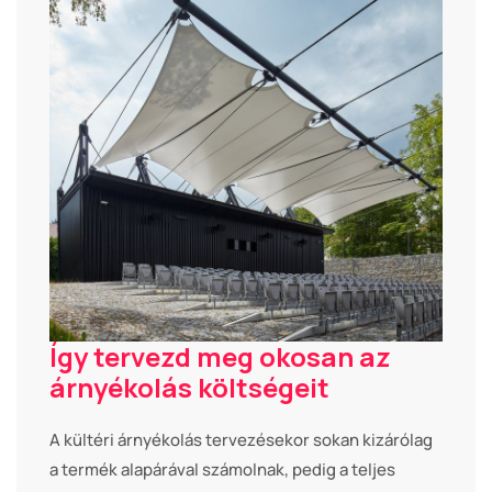
Így tervezd meg okosan az
árnyékolás költségeit
A kültéri árnyékolás tervezésekor sokan kizárólag
a termék alapárával számolnak, pedig a teljes