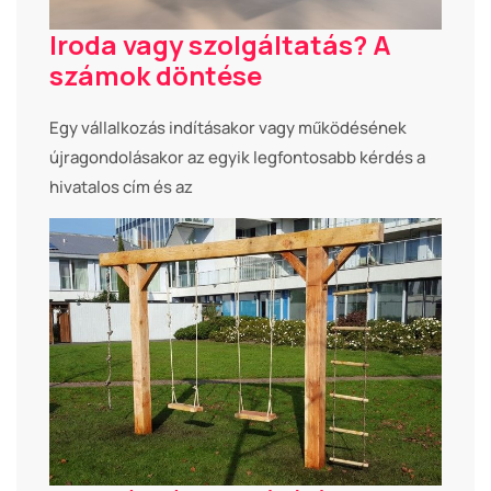
Iroda vagy szolgáltatás? A
számok döntése
Egy vállalkozás indításakor vagy működésének
újragondolásakor az egyik legfontosabb kérdés a
hivatalos cím és az