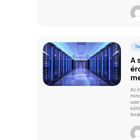
Te
A 
ér
me
Az i
mind
szer
költ
ford