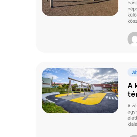
hane
néps
külö
kös
Já
A 
té
A vá
egyr
élet
kial