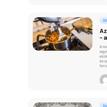
Ot
Az
– 
A mo
egyr
eszk
és a
forr
Di