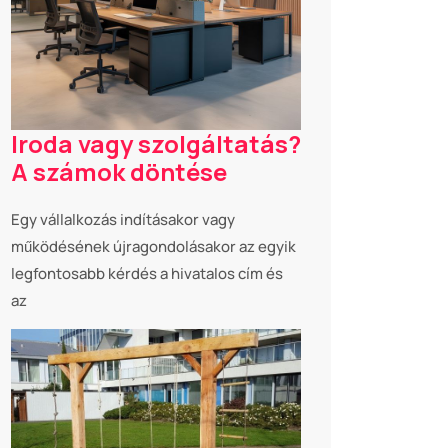
Iroda vagy szolgáltatás?
A számok döntése
Egy vállalkozás indításakor vagy
működésének újragondolásakor az egyik
legfontosabb kérdés a hivatalos cím és
az