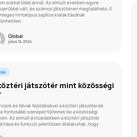
m sokkal több annál. Az elmúlt években egyre
zerűbbé vált, és számos játszótéren megtalálható. E
nleges hintatípus sajátos kialakításának
zönhetően
Global
július 16, 2024
ték
köztéri játszótér mint közösségi
r
rosok és falvak fejlődésével a köztéri játszóterek
e fontosabb szerepet töltenek be a közösségi
ben. Az elmúlt évtizedekben a köztéri játszótér
akítása és funkciói jelentősen átalakultak, hogy