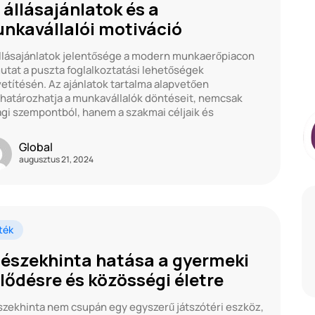
 állásajánlatok és a
nkavállalói motiváció
llásajánlatok jelentősége a modern munkaerőpiacon
utat a puszta foglalkoztatási lehetőségek
etítésén. Az ajánlatok tartalma alapvetően
atározhatja a munkavállalók döntéseit, nemcsak
gi szempontból, hanem a szakmai céljaik és
Global
augusztus 21, 2024
ték
fészekhinta hatása a gyermeki
jlődésre és közösségi életre
szekhinta nem csupán egy egyszerű játszótéri eszköz,