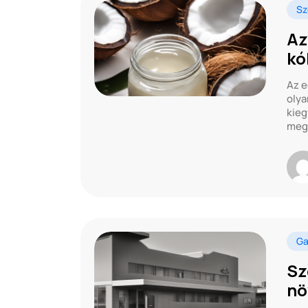
Sz
Az
kó
Az e
olya
kieg
megf
Ga
Sz
nö