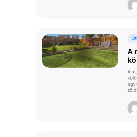
Ot
A 
kö
A mo
külö
egyr
zöld