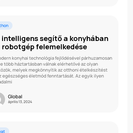
thon
 intelligens segítő a konyhában
a robotgép felemelkedése
dern konyhai technológia fejlődésével párhuzamosan
e több háztartásban válnak elérhetővé az olyan
özök, melyek megkönnyítik az otthoni ételkészítést
z egészséges életmód fenntartását. Az egyik ilyen
adalmi
Global
április 13, 2024
vat