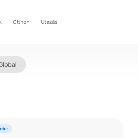
k
Otthon
Utazás
Global
rrier