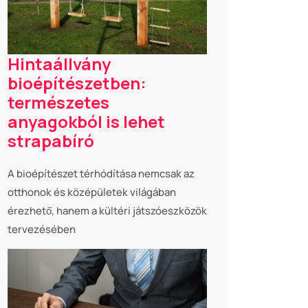
Hintaállvány
bioépítészetben:
természetes
anyagokból is lehet
strapabíró
A bioépítészet térhódítása nemcsak az
otthonok és középületek világában
érezhető, hanem a kültéri játszóeszközök
tervezésében