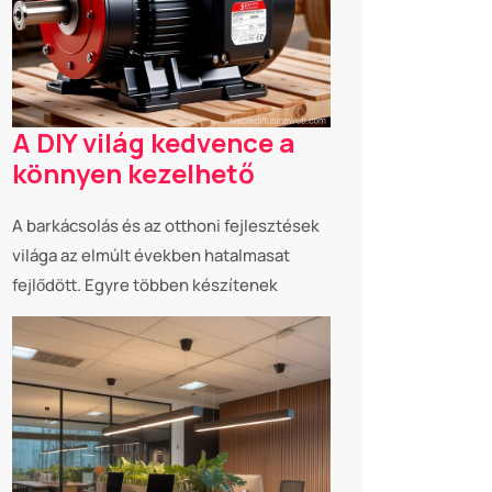
A DIY világ kedvence a
könnyen kezelhető
A barkácsolás és az otthoni fejlesztések
világa az elmúlt években hatalmasat
fejlődött. Egyre többen készítenek