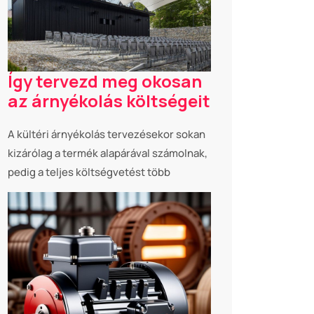
Így tervezd meg okosan
az árnyékolás költségeit
A kültéri árnyékolás tervezésekor sokan
kizárólag a termék alapárával számolnak,
pedig a teljes költségvetést több