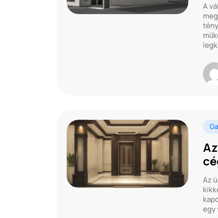
A vá
meg
tény
műkö
legk
Ga
Az
cé
Az ü
kikk
kapc
egy 