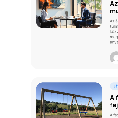
Az
mu
Az á
túlm
közv
megh
anya
Já
A 
fe
A fé