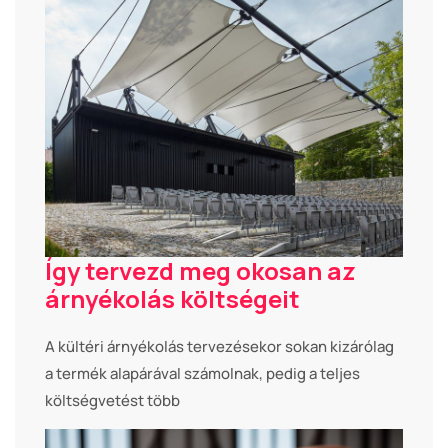
Így tervezd meg okosan az
árnyékolás költségeit
A kültéri árnyékolás tervezésekor sokan kizárólag
a termék alapárával számolnak, pedig a teljes
költségvetést több