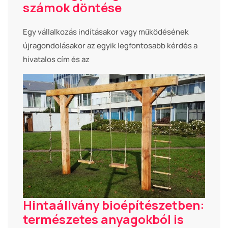
számok döntése
Egy vállalkozás indításakor vagy működésének
újragondolásakor az egyik legfontosabb kérdés a
hivatalos cím és az
Hintaállvány bioépítészetben:
természetes anyagokból is