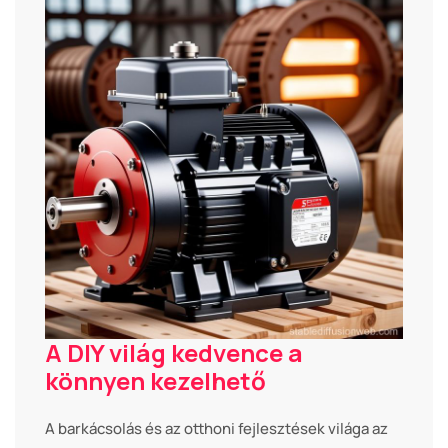
A DIY világ kedvence a
könnyen kezelhető
A barkácsolás és az otthoni fejlesztések világa az