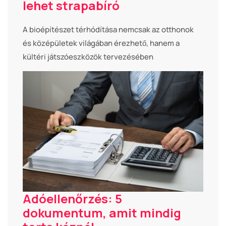
lehet strapabíró
A bioépítészet térhódítása nemcsak az otthonok
és középületek világában érezhető, hanem a
kültéri játszóeszközök tervezésében
Adóellenőrzés: 5
dokumentum, amit mindig