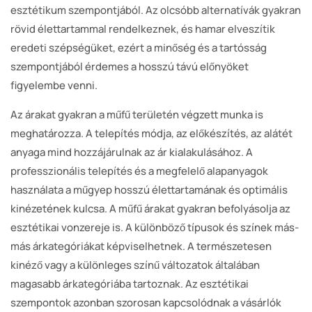
esztétikum szempontjából. Az olcsóbb alternatívák gyakran
rövid élettartammal rendelkeznek, és hamar elveszítik
eredeti szépségüket, ezért a minőség és a tartósság
szempontjából érdemes a hosszú távú előnyöket
figyelembe venni.
Az árakat gyakran a műfű területén végzett munka is
meghatározza. A telepítés módja, az előkészítés, az alátét
anyaga mind hozzájárulnak az ár kialakulásához. A
professzionális telepítés és a megfelelő alapanyagok
használata a műgyep hosszú élettartamának és optimális
kinézetének kulcsa. A műfű árakat gyakran befolyásolja az
esztétikai vonzereje is. A különböző típusok és színek más-
más árkategóriákat képviselhetnek. A természetesen
kinéző vagy a különleges színű változatok általában
magasabb árkategóriába tartoznak. Az esztétikai
szempontok azonban szorosan kapcsolódnak a vásárlók