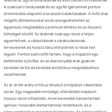
felelnie az ügyfél elvárásainak és a környezeti kihívásoknak.
A szakszerű tanácsadás és az ügyfél igényeinek pontos
értelmezése alapvető a teraszok kialakításában. A műfű árak
mögötti döntéshozatal során elengedhetetlen az
egyensúly megtalálása a prémium élmény és az ésszerű
költségek között. Az áraknak csak egy része a teljes
egyenletnek; a választásnak a várakozásoknak,
tervezésnek és hosszú távú előnyöknek is része kell
legyen. Fontos szem előtt tartani, hogy a műpázsit egy
befektetés a jövőbe, és az alacsonyabb árak gyakran
kevésbé tartós és kevésbé esztétikus megoldásokhoz
vezethetnek.
Az ár-érték arány kritikus tényező a műpázsit választása
során. Egy magasabb minőségű, ellenállóbb műpázsit
hosszú távon kifizetődik, mivel kevesebb karbantartást
igényel, hosszabb élettartammal rendelkezik, és a
környezetbarát gyakorlatokat támogatja. Az értékesítőkkel