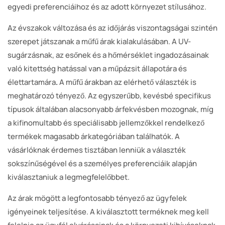
egyedi preferenciáihoz és az adott környezet stílusához.
Az évszakok változása és az időjárás viszontagságai szintén
szerepet játszanak a műfű árak kialakulásában. A UV-
sugárzásnak, az esőnek és a hőmérséklet ingadozásainak
való kitettség hatással van a műpázsit állapotára és
élettartamára
.
A műfű árakban az elérhető választék is
meghatározó tényező. Az egyszerűbb, kevésbé specifikus
típusok általában alacsonyabb árfekvésben mozognak, míg
a kifinomultabb és speciálisabb jellemzőkkel rendelkező
termékek magasabb árkategóriában találhatók. A
vásárlóknak érdemes tisztában lenniük a választék
sokszínűségével és a személyes preferenciáik alapján
kiválasztaniuk a legmegfelelőbbet.
Az árak mögött a legfontosabb tényező az ügyfelek
igényeinek teljesítése. A kiválasztott terméknek meg kell