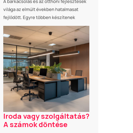
A barkácsolás és az otthoni fejlesztések
világa az elmúlt években hatalmasat
fejlődött. Egyre többen készítenek
Iroda vagy szolgáltatás?
A számok döntése