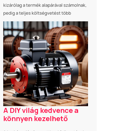
kizárólag a termék alapárával számolnak,
pedig a teljes költségvetést több
A DIY világ kedvence a
könnyen kezelhető