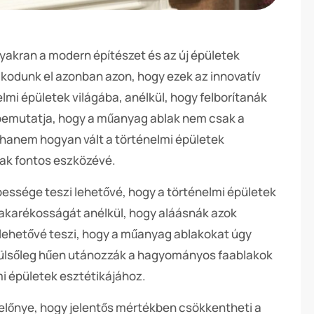
yakran a modern építészet és az új épületek
kodunk el azonban azon, hogy ezek az innovatív
lmi épületek világába, anélkül, hogy felborítanák
k bemutatja, hogy a műanyag ablak nem csak a
 hanem hogyan vált a történelmi épületek
k fontos eszközévé.
essége teszi lehetővé, hogy a történelmi épületek
atakarékosságát anélkül, hogy aláásnák azok
 lehetővé teszi, hogy a műanyag ablakokat úgy
 külsőleg hűen utánozzák a hagyományos faablakok
mi épületek esztétikájához.
előnye, hogy jelentős mértékben csökkentheti a