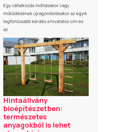
Egy vállalkozás indításakor vagy
működésének újragondolásakor az egyik
legfontosabb kérdés a hivatalos cím és
az
Hintaállvány
bioépítészetben:
természetes
anyagokból is lehet