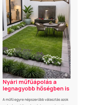
Nyári műfűápolás a
legnagyobb hőségben is
A műfű egyre népszerűbb választás azok