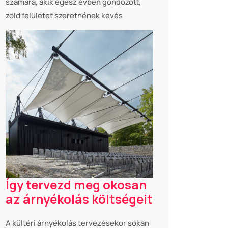
számára, akik egész évben gondozott,
zöld felületet szeretnének kevés
Így tervezd meg okosan
az árnyékolás költségeit
A kültéri árnyékolás tervezésekor sokan