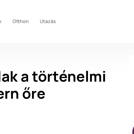
k
Otthon
Utazás
ak a történelmi
rn őre