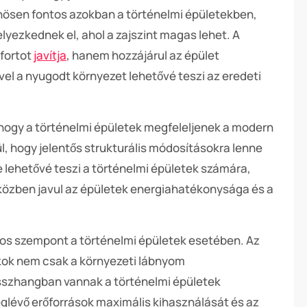
önösen fontos azokban a történelmi épületekben,
yezkednek el, ahol a zajszint magas lehet. A
fortot
javítja
, hanem hozzájárul az épület
vel a nyugodt környezet lehetővé teszi az eredeti
 hogy a történelmi épületek megfeleljenek a modern
l, hogy jelentős strukturális módosításokra lenne
e lehetővé teszi a történelmi épületek számára,
közben javul az épületek energiahatékonysága és a
os szempont a történelmi épületek esetében. Az
kok nem csak a környezeti lábnyom
szhangban vannak a történelmi épületek
eglévő erőforrások maximális kihasználását és az