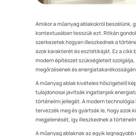
Amikor a műanyag ablakokról beszélünk, g
kontextusában tesszük ezt. Ritkán gondol
szerkezetek hogyan illeszkednek a történe
azok karakterét és esztétikáját. Ez a cik
modern építészet szükségleteit szolgálja,
megőrzésének és energiatakarékosságána
A műanyag ablak kivételes hőszigetelő kép
tulajdonosai javítsák ingatlanjaik energi
történelmi jellegét. A modern technológia
tervezzék meg és gyártsák le, hogy azok
megjelenését, így illeszkednek a történel
A műanyag ablaknak az egyik legnagyobb 