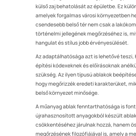
külső zaj behatolását az épületbe. Ez kül
amelyek forgalmas városi környezetben hel
csendesebb belső tér nem csak a lakókom
történelmi jellegének megőrzéséhez is, mi
hangulat és stílus jobb érvényesülését.
Az adaptálhatósága azt is lehetővé teszi,
építési kódexeknek és előírásoknak anélkü
szükség. Az ilyen típusú ablakok beépítés
hogy megőrizzék eredeti karakterüket, mi
belső környezet minősége.
A műanyag ablak fenntarthatósága is font
újrahasznosított anyagokból készült abla
csökkentéséhez járulnak hozzá, hanem ös
megőrzésének filozófiájával is, amely a m