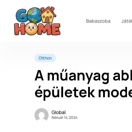
Babaszoba
Játé
Otthon
A műanyag abl
épületek mode
Global
február 14, 2024