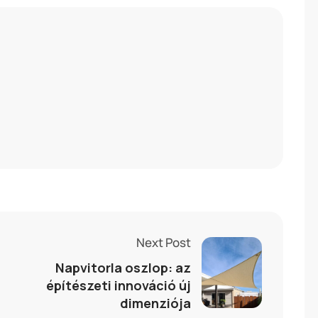
Next Post
Napvitorla oszlop: az
építészeti innováció új
dimenziója