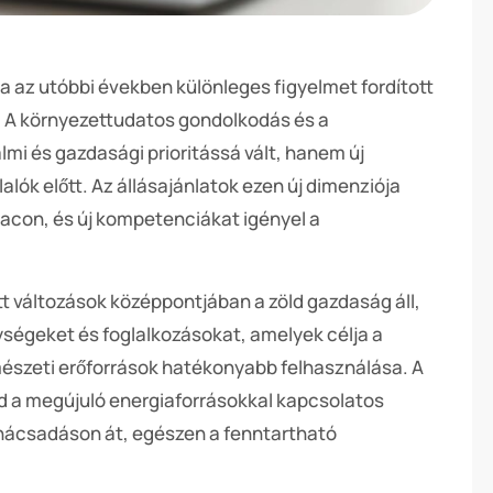
 az utóbbi években különleges figyelmet fordított
. A környezettudatos gondolkodás és a
mi és gazdasági prioritássá vált, hanem új
alók előtt. Az állásajánlatok ezen új dimenziója
iacon, és új kompetenciákat igényel a
t változások középpontjában a zöld gazdaság áll,
ségeket és foglalkozásokat, amelyek célja a
észeti erőforrások hatékonyabb felhasználása. A
ed a megújuló energiaforrásokkal kapcsolatos
nácsadáson át, egészen a fenntartható