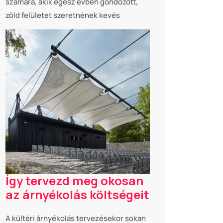
számára, akik egész évben gondozott,
zöld felületet szeretnének kevés
Így tervezd meg okosan
az árnyékolás költségeit
A kültéri árnyékolás tervezésekor sokan