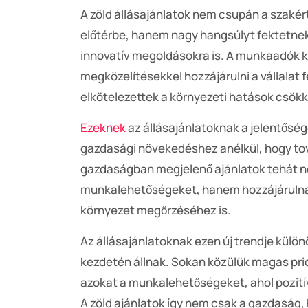
A zöld állásajánlatok nem csupán a szakér
előtérbe, hanem nagy hangsúlyt fektetne
innovatív megoldásokra is. A munkaadók ke
megközelítésekkel hozzájárulni a vállalat 
elkötelezettek a környezeti hatások csökk
Ezeknek
az állásajánlatoknak a jelentősé
gazdasági növekedéshez anélkül, hogy tová
gazdaságban megjelenő ajánlatok tehát n
munkalehetőségeket, hanem hozzájárulnak
környezet megőrzéséhez is.
Az állásajánlatoknak ezen új trendje különö
kezdetén állnak. Sokan közülük magas prio
azokat a munkalehetőségeket, ahol pozití
A zöld ajánlatok így nem csak a gazdaság