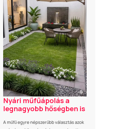
Nyári műfűápolás a
legnagyobb hőségben is
A műfű egyre népszerűbb választás azok