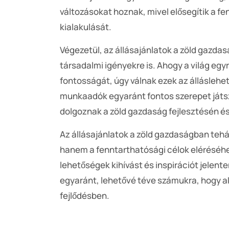
változásokat hoznak, mivel elősegítik a fe
kialakulását.
Végezetül, az állásajánlatok a zöld gazdas
társadalmi igényekre is. Ahogy a világ eg
fontosságát, úgy válnak ezek az állásleh
munkaadók egyaránt fontos szerepet játs
dolgoznak a zöld gazdaság fejlesztésén é
Az állásajánlatok a zöld gazdaságban te
hanem a fenntarthatósági célok eléréséhe
lehetőségek kihívást és inspirációt jelent
egyaránt, lehetővé téve számukra, hogy ak
fejlődésben.