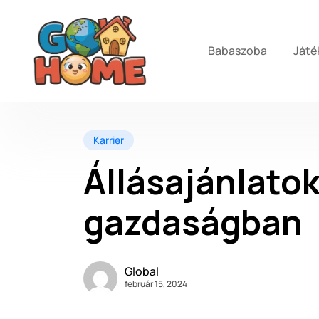
Babaszoba
Játé
Karrier
Állásajánlatok
gazdaságban
Global
február 15, 2024