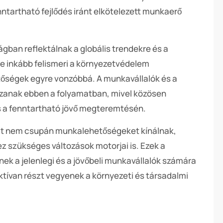
nntartható fejlődés iránt elkötelezett munkaerő
ágban reflektálnak a globális trendekre és a
yre inkább felismeri a környezetvédelem
etőségek egyre vonzóbbá. A munkavállalók és a
zanak ebben a folyamatban, mivel közösen
s a fenntartható jövő megteremtésén.
hát nem csupán munkalehetőségeket kínálnak,
z szükséges változások motorjai is. Ezek a
enek a jelenlegi és a jövőbeli munkavállalók számára
tívan részt vegyenek a környezeti és társadalmi