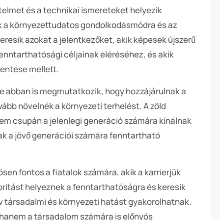
telmet és a technikai ismereteket helyezik
k a környezettudatos gondolkodásmódra és az
resik azokat a jelentkezőket, akik képesek újszerű
fenntarthatósági céljainak eléréséhez, és akik
entése mellett.
ge abban is megmutatkozik, hogy hozzájárulnak a
bb növelnék a környezeti terhelést. A zöld
em csupán a jelenlegi generáció számára kínálnak
 a jövő generációi számára fenntartható
sen fontos a fiatalok számára, akik a karrierjük
ritást helyeznek a fenntarthatóságra és keresik
v társadalmi és környezeti hatást gyakorolhatnak.
, hanem a társadalom számára is előnyös