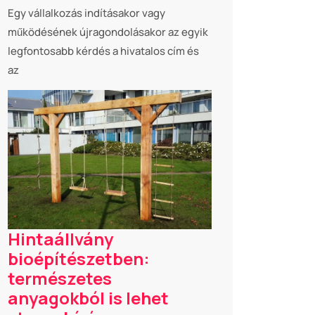
Egy vállalkozás indításakor vagy
működésének újragondolásakor az egyik
legfontosabb kérdés a hivatalos cím és
az
Hintaállvány
bioépítészetben:
természetes
anyagokból is lehet