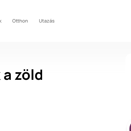
k
Otthon
Utazás
 a zöld