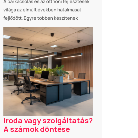
A barkácsolás és az otthoni fejlesztések
világa az elmúlt években hatalmasat
fejlődött. Egyre többen készítenek
Iroda vagy szolgáltatás?
A számok döntése