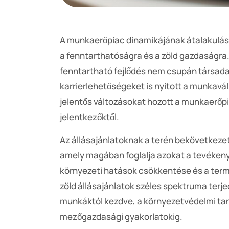
A munkaerőpiac dinamikájának átalakulása
a fenntarthatóságra és a zöld gazdaságra
fenntartható fejlődés nem csupán társadal
karrierlehetőségeket is nyitott a munkaváll
jelentős változásokat hozott a munkaerőp
jelentkezőktől.
Az állásajánlatoknak a terén bekövetkezet
amely magában foglalja azokat a tevékeny
környezeti hatások csökkentése és a term
zöld állásajánlatok széles spektruma terj
munkáktól kezdve, a környezetvédelmi ta
mezőgazdasági gyakorlatokig.