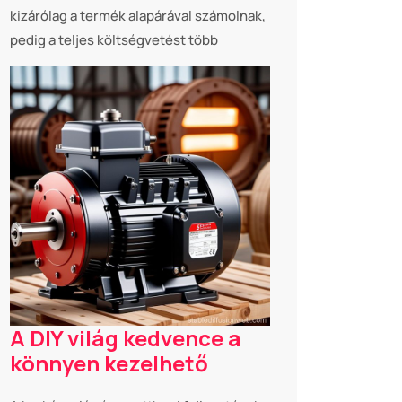
kizárólag a termék alapárával számolnak,
pedig a teljes költségvetést több
A DIY világ kedvence a
könnyen kezelhető